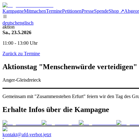
Kampagne
Mitmachen
Termine
Petitionen
Presse
Spende
Shop ↗
Abgeor
deutsch
englisch
aktion
Sa., 23.5.2026
11:00 - 13:00 Uhr
Zurück zu Termine
Aktionstag "Menschenwürde verteidigen" 
Anger-Gleisdreieck
Gemeinsam mit "Zusammenstehen Erfurt" feiern wir den Tag des Grun
Erhalte Infos über die Kampagne
kontakt@afd-verbot.jetzt