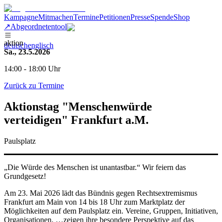
Kampagne
Mitmachen
Termine
Petitionen
Presse
Spende
Shop
↗
Abgeordnetentool
aktion
deutsch
englisch
Sa., 23.5.2026
14:00 - 18:00 Uhr
Zurück zu Termine
Aktionstag "Menschenwürde
verteidigen" Frankfurt a.M.
Paulsplatz
„Die Würde des Menschen ist unantastbar.“ Wir feiern das
Grundgesetz!
Am 23. Mai 2026 lädt das Bündnis gegen Rechtsextremismus
Frankfurt am Main von 14 bis 18 Uhr zum Marktplatz der
Möglichkeiten auf dem Paulsplatz ein. Vereine, Gruppen, Initiativen,
Organisationen, …zeigen ihre besondere Perspektive auf das