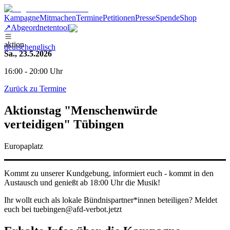
Kampagne
Mitmachen
Termine
Petitionen
Presse
Spende
Shop
↗
Abgeordnetentool
aktion
deutsch
englisch
Sa., 23.5.2026
16:00 - 20:00 Uhr
Zurück zu Termine
Aktionstag "Menschenwürde
verteidigen" Tübingen
Europaplatz
Kommt zu unserer Kundgebung, informiert euch - kommt in den
Austausch und genießt ab 18:00 Uhr die Musik!
Ihr wollt euch als lokale Bündnispartner*innen beteiligen? Meldet
euch bei tuebingen@afd-verbot.jetzt