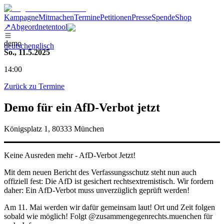
Kampagne
Mitmachen
Termine
Petitionen
Presse
Spende
Shop
↗
Abgeordnetentool
demo
deutsch
englisch
So., 11.5.2025
14:00
Zurück zu Termine
Demo für ein AfD-Verbot jetzt
Königsplatz 1, 80333 München
Keine Ausreden mehr - AfD-Verbot Jetzt!
Mit dem neuen Bericht des Verfassungsschutz steht nun auch
offiziell fest: Die AfD ist gesichert rechtsextremistisch. Wir fordern
daher: Ein AfD-Verbot muss unverzüglich geprüft werden!
Am 11. Mai werden wir dafür gemeinsam laut! Ort und Zeit folgen
sobald wie möglich! Folgt @zusammengegenrechts.muenchen für