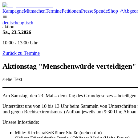
Kampagne
Mitmachen
Termine
Petitionen
Presse
Spende
Shop ↗
Abgeor
deutsch
englisch
aktion
Sa., 23.5.2026
10:00 - 13:00 Uhr
Zurück zu Termine
Aktionstag "Menschenwürde verteidigen" 
siehe Text
Am Samstag, den 23. Mai – dem Tag des Grundgesetzes – beteiligen
Unterstützt uns von 10 bis 13 Uhr beim Sammeln von Unterschriften 
und gegen Rechtsextremismus. (Aufbau jeweils um 9:30 Uhr, Abbau 
Unsere Infostände:
Mitte: Kirchstraße/Kölner Straße (neben dm)